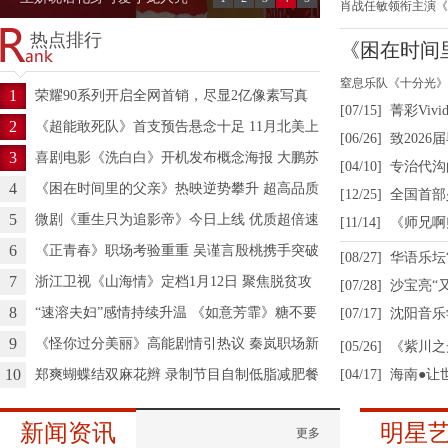
肖战任敏领衔主演《
伦大跳石家
结海报公开 高燃片
相央视春晚，为大家送来
热点排行
《困在时间
窒息乐队《十分光》
人”影帝影
1
荣耀90系列开启全网首销，尽显2亿像素写真
碎喧嚣如钩的幻境
[07/15]
菁彩Vi
相机的科技魅力
2
《超能敢死队》首支预告悬念十足 11月北美上
[06/26]
致202
映引期待
3
喜剧电影《洗白白》开机发布概念海报 大鹏苏
物
[04/10]
专治代沟
彪扎实喜剧班底再现
4
《困在时间里的父亲》热映逆势攀升 超高品质
[12/25]
全国首部
引发观众二刷
5
撼首演 
微剧《重生只为追影帝》今日上线 优质超倍速
[11/14]
《师兄啊
甜剧春节送糖
律
6
《正青春》职场考验重重 吴谨言殷桃携手突破
[08/27]
华语乐坛
桎梏
7
浙江卫视《山海情》定档1月12日 聚焦脱贫攻
濠影汇综
[07/28]
沙宝亮“
坚共绘时代画卷
合强音，
8
“速溶夫妇”感情持续升温 《如意芳霏》糖不要
[07/17]
沈阳音乐
停！
9
《怪你过分美丽》高能剧情引热议 秦岚职场新
[05/26]
《紫川之
抉择
三兄弟携
10
郑爽蝴蝶结双麻花辫 录制节目自制低脂减肥餐
[04/17]
海南●让
音乐会圆
新闻资讯
明星
更多