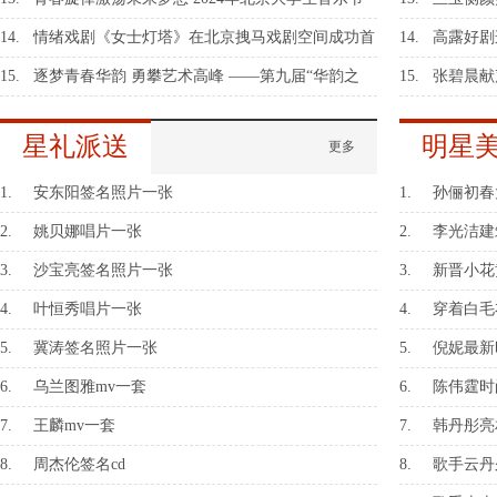
圆满落幕
14.
情绪戏剧《女士灯塔》在北京拽马戏剧空间成功首
14.
高露好剧
演
女性
15.
逐梦青春华韵 勇攀艺术高峰 ——第九届“华韵之
15.
张碧晨献
声”语文朗读大会总展演在京隆重举行
雪》将上
星礼派送
明星
更多
1.
安东阳签名照片一张
1.
孙俪初春
流
2.
姚贝娜唱片一张
2.
李光洁建
3.
沙宝亮签名照片一张
3.
新晋小花
简约时尚
4.
叶恒秀唱片一张
4.
穿着白毛
节目这么
5.
冀涛签名照片一张
5.
倪妮最新
6.
乌兰图雅mv一套
6.
陈伟霆时
7.
王麟mv一套
7.
韩丹彤亮
8.
周杰伦签名cd
8.
歌手云丹