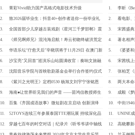
1.
菁彩Vivid助力国产高格式电影技术升级
1.
李昕《Be
2.
致2026届毕业生：抖音40+创作者送你一份毕业礼
2.
看电影、
物
3.
全国首部少儿穿越古装戏剧《星河三千梦邯郸》震
3.
宋茜盛典
撼首演 少儿剧团让邯郸三千年文脉绽现
路过”
4.
《师兄啊师兄》混沌海启航！寿云初吻终破洪荒定
4.
著名相声
律
界
5.
华语乐坛“疗愈天后”辛晓琪将于11月29日 在澳门新
5.
《婆婆和
濠影汇综艺馆深情开唱
年轻时照
6.
沙宝亮“又回首”巡演乐山站圆满收官：奏响文旅融
6.
宋茜线上
合强音，绘就城市发展新篇
7.
沈阳音乐学院与首映歌剧基金会举行合作签约仪式
7.
张柏芝《
8.
《紫川之光明王》定档0530 杨旭文刘宇宁张铭恩
8.
两大本命
三兄弟携手上演家族保卫传奇
9.
海南●让世界听见我们的声音 ——苗鸿信教授师生
9.
成毅《梦
音乐会圆满举办
10.
百集《齐国成语故事》微短剧在京启动 创新演绎
10.
中街19
传统文化 助力齐文化传承发展
50000+套
11.
52TOYS连续三年参展泰国TTE潮玩展 持续深化品
11.
UNIN
牌影响力
应
12.
穿越七百年的时空对话｜纪录片《听爷爷讲中轴线
12.
高晓攀新
的故事》上线啦
13.
青春旋律激荡未来梦想 2024年北京大学生音乐节
13.
兰玉侧颜