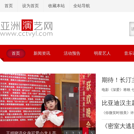
首页
设为首页
收藏本站
全站导航
首页
新闻资讯
活动预告
明星艺人
音乐
期待！长汀
电影《深爱》将映 
一即将上线
感来袭 口碑提前“破
比亚迪汉主题
《你微笑时很美》许
来，奏强汉
《第一默契》 目光
《密室大逃
讯息
王妍晓语化身可爱小龙人亮
1
2
3
4
5